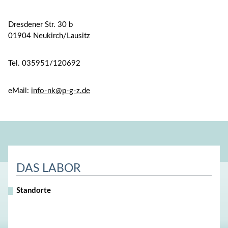
Dresdener Str. 30 b
01904 Neukirch/Lausitz
Tel. 035951/120692
eMail:
info-nk@p-g-z.de
DAS LABOR
Navigation
Standorte
überspringen