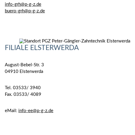
info-grh@p-g-z.de
buero-grh@p-g-z.de
FILIALE ELSTERWERDA
August-Bebel-Str. 3
04910 Elsterwerda
Tel. 03533/ 3940
Fax. 03533/ 4089
eMail:
info-ee@p-g-z.de