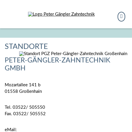
Navigation
Suchbeg
überspringen
Navigation
anzeigen
STANDORTE
PETER-GÄNGLER-ZAHNTECHNIK
GMBH
Mozartallee 141 b
01558 Großenhain
Tel. 03522/ 505550
Fax. 03522/ 505552
eMail: