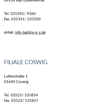
04924 Bad Liebenwerda
Tel. 035341/ 9360
Fax. 035341/ 235500
eMail:
info-bali@p-g-z.de
FILIALE COSWIG
Lutherstraße 1
01640 Coswig
Tel. 03523/ 535854
Fax. 03523/ 535857