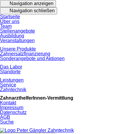
Navigation
Navigation anzeigen
überspringen
Navigation schließen
Startseite
Über uns
Team
Stellenangebote
Ausbildung
Veranstaltungen
Unsere Produkte
Zahnersatzfinanzierung
Sonderangebote und Aktionen
Das Labor
Standorte
Leistungen
Service
Zahntechnik
ZahnarzthelferInnen-Vermittlung
Kontakt
Impressum
Datenschutz
AGB
Suche