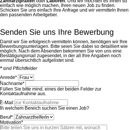
Zahnarztpraxen
oder
Laboren
. Und wir möchten es Ihnen so
einfach wie möglich machen, Ihren neuen Job zu finden.
Schicken Sie uns einfach Ihre Anfrage und wir vermitteln Ihnen
den passenden Arbeitgeber.
Senden Sie uns Ihre Bewerbung
Damit wir Sie erfolgreich vermitteln können, benötigen wir Ihre
Bewerbungsunterlagen. Bitte seien Sie dabei so detailliert wie
möglich. Nach dem Absenden bekommen Sie von uns eine
Bestätigungsmail zugesendet, in der all Ihre Angaben noch
einmal übersichtlich aufgelistet sind.
*
sind Pflichtfelder
Pflichtfeld
Anrede
*
Pflichtfeld
Nachname
*
Füllen Sie bitte mind. eines der beiden Felder zur
Kontaktaufnahme aus.
E-Mail
In welchem Bereich suchen Sie einen Job?
Pflichtfeld
Beruf
*
Pflichtfeld
Motivation
*